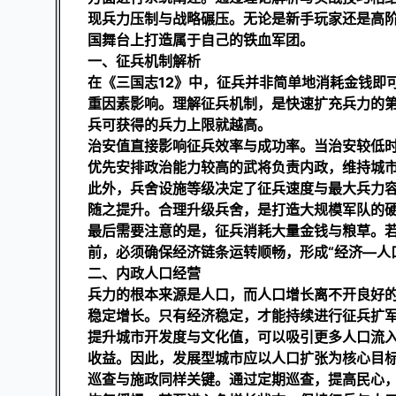
现兵力压制与战略碾压。无论是新手玩家还是高
国舞台上打造属于自己的铁血军团。
一、征兵机制解析
在《三国志12》中，征兵并非简单地消耗金钱即
重因素影响。理解征兵机制，是快速扩充兵力的
兵可获得的兵力上限就越高。
治安值直接影响征兵效率与成功率。当治安较低
优先安排政治能力较高的武将负责内政，维持城
此外，兵舍设施等级决定了征兵速度与最大兵力
随之提升。合理升级兵舍，是打造大规模军队的
最后需要注意的是，征兵消耗大量金钱与粮草。
前，必须确保经济链条运转顺畅，形成“经济—人
二、内政人口经营
兵力的根本来源是人口，而人口增长离不开良好
稳定增长。只有经济稳定，才能持续进行征兵扩
提升城市开发度与文化值，可以吸引更多人口流
收益。因此，发展型城市应以人口扩张为核心目
巡查与施政同样关键。通过定期巡查，提高民心