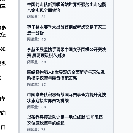
中国射击队新赛季首站世界杯强势出击包揽
的三
八金实现全面统治
阅读量：31
范子铭本赛季未出战首钢或考虑交易下家三
等多
选一分析
次征
阅读量：43
必须
李赫王晨星携手晋级中国女子围棋公开赛决
赛 展现顶级棋艺对决
阅读量：59
限也
围绕怪物猎人h世界观的全面解析与玩法进
兵
阶指南探索与装备搭配策略
阅读量：53
中国拳击队积极备战国际赛事全力提升竞技
粮草
状态迎接世界赛场挑战
阅读量：63
双向
以茶乔丹接近队史第一地位成就 谁能阻挡
这位篮球巨星的崛起
人口
阅读量：78