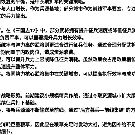
口恢复的平衡，是中长期扩军的关键策略。
济与人口增长，作为兵源基地；部分城市作为前线军事要塞，专
定的兵力输出。
。在《三国志12》中，部分武将拥有提升征兵速度或降低征兵
将负责军事，可以显著提升兵力增长效率。
而统率与魅力高的武将则更适合进行征兵任务。通过合理分配武
长期闲置于内政岗位，造成资源浪费。
策，可以提升兵力上限或降低征兵消耗。虽然政策会占用政策槽
迅速提升整体军力。
率。将同势力核心武将集中在关键城市，可以提高执行效率与成
合战略形势。前期建议小规模精兵作战，通过夺取资源城市扩大
后续征兵打下基础。
，将新兵源源不断输送至前线。通过“后方募兵—前线集结”的
会消耗巨量粮草，因此应在粮草充足时发动大战，避免因补给不
键细节。