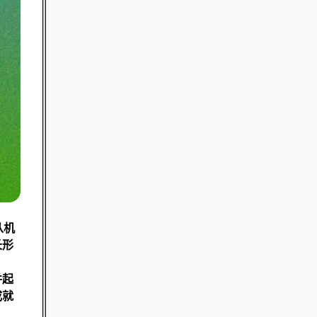
从机
长形
并起
成就