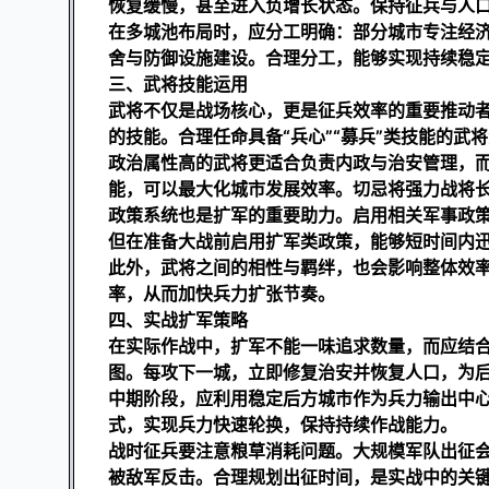
恢复缓慢，甚至进入负增长状态。保持征兵与人
在多城池布局时，应分工明确：部分城市专注经
舍与防御设施建设。合理分工，能够实现持续稳
三、武将技能运用
武将不仅是战场核心，更是征兵效率的重要推动者
的技能。合理任命具备“兵心”“募兵”类技能的武
政治属性高的武将更适合负责内政与治安管理，
能，可以最大化城市发展效率。切忌将强力战将
政策系统也是扩军的重要助力。启用相关军事政
但在准备大战前启用扩军类政策，能够短时间内
此外，武将之间的相性与羁绊，也会影响整体效
率，从而加快兵力扩张节奏。
四、实战扩军策略
在实际作战中，扩军不能一味追求数量，而应结
图。每攻下一城，立即修复治安并恢复人口，为
中期阶段，应利用稳定后方城市作为兵力输出中心
式，实现兵力快速轮换，保持持续作战能力。
战时征兵要注意粮草消耗问题。大规模军队出征
被敌军反击。合理规划出征时间，是实战中的关