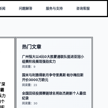
新闻
问题解答
服务与支持
咨询客服
热门文章
广州恒大以4比0大胜蒙通联队挺进亚冠小
组赛阶段展现强劲实力
阅读量：9
国米与利雅得新月争夺里奥斯 帕尔梅拉斯
开价3000万欧元
了深
阅读量：23
制霸
全国田径投掷赛链球名将赵杰刷新个人最佳
与兵力
纪录
四个
阅读量：30
期实