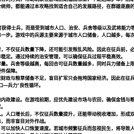
阶统帅，都能通过本攻略找到适合自己的发展路径，在群雄逐鹿
可获得士兵，而是受到城市人口、治安、兵舍等级以及武将能力
第一步。游戏中的兵源主要来源于城市人口储备，人口越多，每
时，不仅征兵数量下降，还可能引发叛乱风险。因此在征兵前，
市稳定。通过持续的治安管理，可以确保征兵过程平稳高效。
容量。兵舍等级越高，每回合可征兵数量越多，同时兵力储备上
硬件保障。
若财政与粮草储备不足，盲目扩军只会拖垮国家经济。因此在征
口—兵力”良性循环。
的内政建设。在游戏前期，应优先建设市场与农田，确保金钱与
军。
入。人口增长后，不仅征兵数量提升，还能带动税收增加，形成
标，而非盲目对外作战。
，可以加快人口恢复速度。若城市频繁征兵而忽视民生，将导致