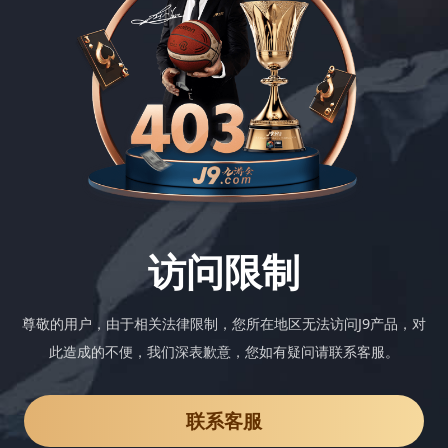
访问限制
尊敬的用户，由于相关法律限制，您所在地区无法访问J9产品，对
此造成的不便，我们深表歉意，您如有疑问请联系客服。
联系客服